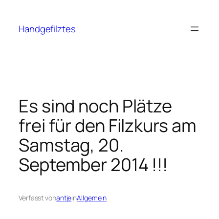
Zum
Inhalt
Handgefilztes
springen
Es sind noch Plätze
frei für den Filzkurs am
Samstag, 20.
September 2014 !!!
Verfasst von
antje
in
Allgemein